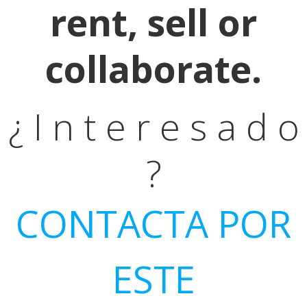
rent, sell or
collaborate.
¿ I n t e r e s a d o
?
CONTACTA POR
ESTE