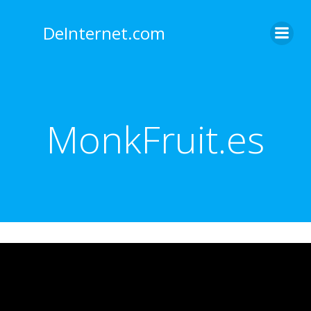
Saltar
al
DeInternet.com
contenido
MonkFruit.es