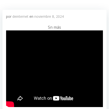
por
deinternet
en
noviembre 8, 2024
Sn más