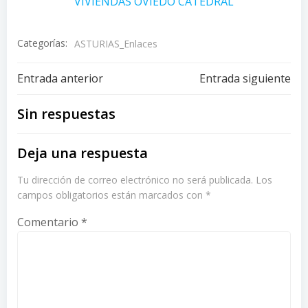
VIVIENDAS OVIEDO CATEDRAL
Categorías:
ASTURIAS_Enlaces
Navegación
Navegación
Entrada anterior
Entrada siguiente
de
de
Sin respuestas
entradas
entradas
Deja una respuesta
Tu dirección de correo electrónico no será publicada.
Los
campos obligatorios están marcados con
*
Comentario
*