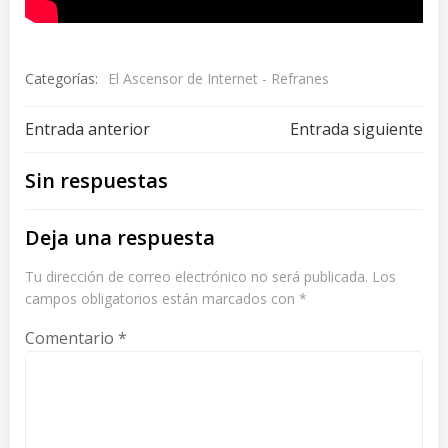
Categorías:
El Ascensor de Internet - Refranes
Navegación
Navegación
Entrada anterior
Entrada siguiente
de
de
Sin respuestas
entradas
entradas
Deja una respuesta
Tu dirección de correo electrónico no será publicada.
Los
campos obligatorios están marcados con
*
Comentario
*