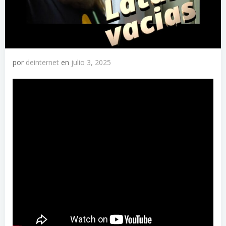
por
deinternet
en
julio 3, 2025