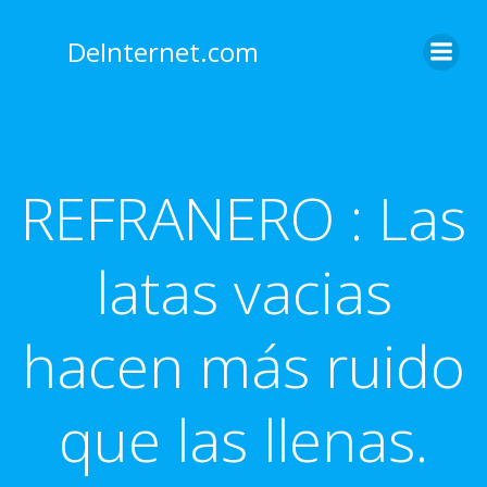
Saltar
al
DeInternet.com
contenido
REFRANERO : Las
latas vacias
hacen más ruido
que las llenas.