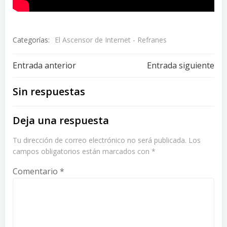
Categorías:
El Ascensor de Internet - Refranes
Navegación
Navegación
Entrada anterior
Entrada siguiente
de
de
Sin respuestas
entradas
entradas
Deja una respuesta
Tu dirección de correo electrónico no será publicada.
Los
campos obligatorios están marcados con
*
Comentario
*