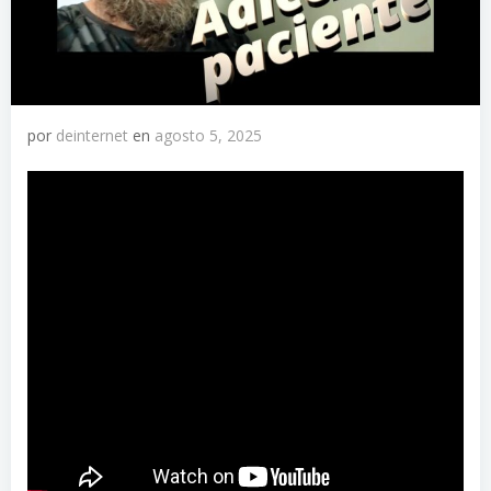
por
deinternet
en
agosto 5, 2025