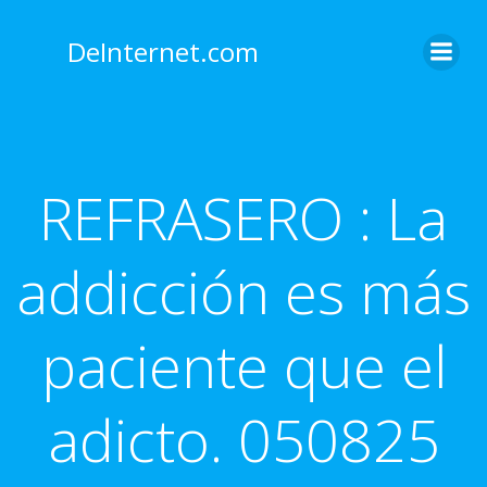
Saltar
al
DeInternet.com
contenido
REFRASERO : La
addicción es más
paciente que el
adicto. 050825