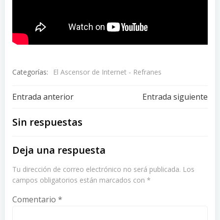
Categorías:
El Ascensor de Internet - Refranes
Navegación
Navegación
Entrada anterior
Entrada siguiente
de
de
Sin respuestas
entradas
entradas
Deja una respuesta
Tu dirección de correo electrónico no será publicada.
Los
campos obligatorios están marcados con
*
Comentario
*