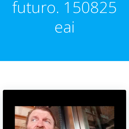
futuro. 150825
eai