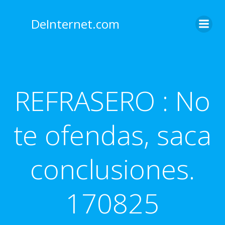
Saltar
al
DeInternet.com
contenido
REFRASERO : No
te ofendas, saca
conclusiones.
170825