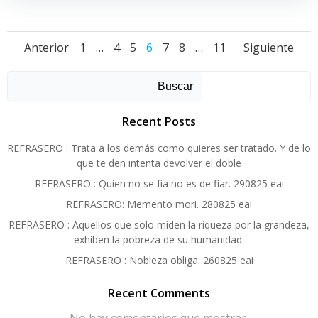
Navegación
Navegación
Nave
Página
Página
Página
Página
Página
Página
Página
Anterior
1
…
4
5
6
7
8
…
11
Siguiente
de
de
de
Buscar
entradas
entradas
entra
Recent Posts
REFRASERO : Trata a los demás como quieres ser tratado. Y de lo
que te den intenta devolver el doble
REFRASERO : Quien no se fía no es de fiar. 290825 eai
REFRASERO: Memento mori. 280825 eai
REFRASERO : Aquellos que solo miden la riqueza por la grandeza,
exhiben la pobreza de su humanidad.
REFRASERO : Nobleza obliga. 260825 eai
Recent Comments