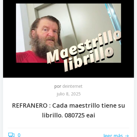
por
deinternet
julio 8, 2025
REFRANERO : Cada maestrillo tiene su
librillo. 080725 eai
0
leer más